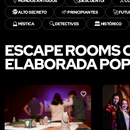
🏺
🏷️
⚔️
MUNDOS ANTIGUOS
¡DESCUENTO!
CO
🕵️
🌱
🚀
ALTO SECRETO
PRINCIPIANTES
FUTU
🔮
🔍
🏛️
MÍSTICA
DETECTIVES
HISTÓRICO
ESCAPE ROOMS 
ELABORADA POP
LIKE