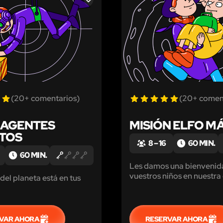
LIKE
(20+ comentarios)
(20+ comen
RAGENTES
MISIÓN ELFO M
TOS
8 – 16
60 MIN.
60 MIN.
Les damos una bienvenid
vuestros niños en nuestra
 del planeta está en tus
magia!
VAR AHORA
RESERVAR AHORA