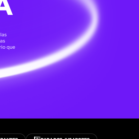
A
 las
las
rio que