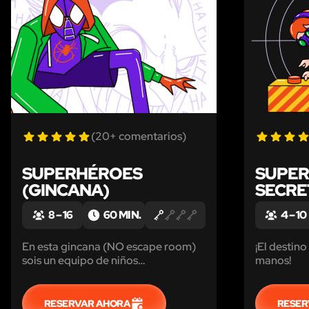
LIKE
(20+ comentarios)
SUPERHÉROES
SUPE
(GINCANA)
SECRE
8 – 16
60 MIN.
4 – 10
En esta gincana (NO escape room)
¡El destino
sois un equipo de niños
manos!
superdotados. Vuestros padres eran
agentes secretos y trabajaban en las
misiones más secretas del estado,
RESERVAR AHORA
RESER