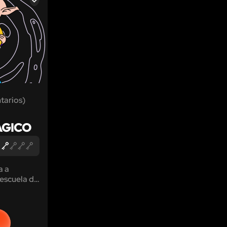
LIKE
tarios)
ÁGICO
a a
 escuela de