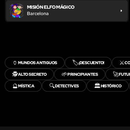
MISIÓN ELFO MÁGICO
Barcelona
🏺
🏷️
⚔️
MUNDOS ANTIGUOS
¡DESCUENTO!
CO
🕵️
🌱
🚀
ALTO SECRETO
PRINCIPIANTES
FUTU
🔮
🔍
🏛️
MÍSTICA
DETECTIVES
HISTÓRICO