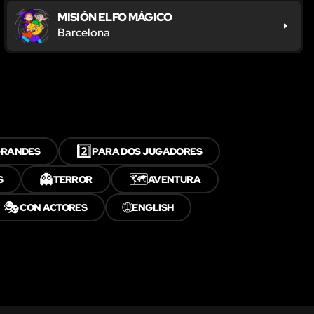
MISIÓN ELFO MÁGICO
Barcelona
2️⃣
GRANDES
PARA DOS JUGADORES
👻
🗺️
S
TERROR
AVENTURA
🎭
🌐
CON ACTORES
ENGLISH