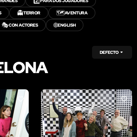
2️⃣
GRANDES
PARA DOS JUGADORES
👻
🗺️
S
TERROR
AVENTURA
🎭
🌐
CON ACTORES
ENGLISH
DEFECTO
ELONA
LIKE
LIKE