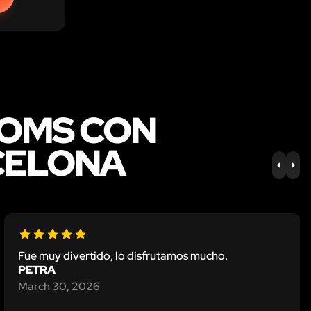
OOMS CON
CELONA
PREV
NE
Fue muy divertido, lo disfrutamos mucho.
PETRA
March 30, 2026