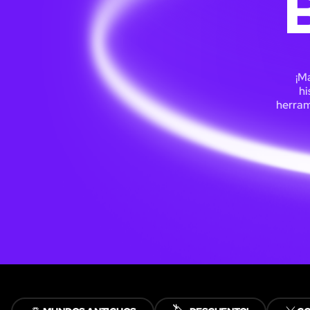
¡Ma
hi
herram