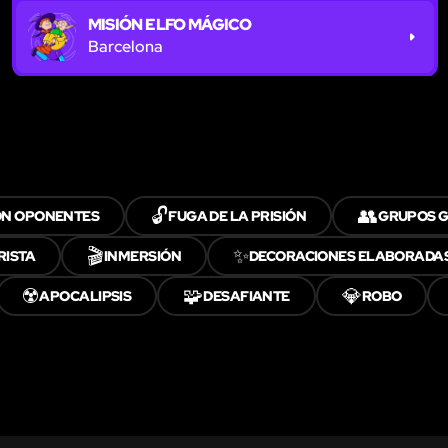
MISIÓN ELFO MÁGICO
Barcelona
🔓
👥
N OPONENTES
FUGA DE LA PRISIÓN
GRUPOS 
🎬
✨
RISTA
INMERSIÓN
DECORACIONES ELABORADA
☢️
🧩
💎
APOCALIPSIS
DESAFIANTE
ROBO