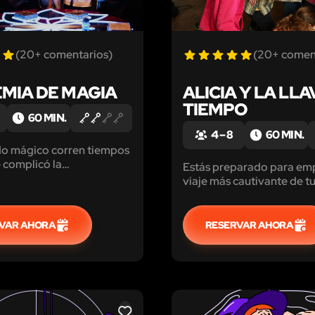
(20+ comentarios)
(20+ comen
MIA DE MAGIA
ALICIA Y LA LLA
TIEMPO
60 MIN.
4 – 8
60 MIN.
do mágico corren tiempos
se complicó la
Estás preparado para em
ón entre el bien y el mal.
viaje más cautivante de t
 buenos empiezan a
Alicia y el conejo?
riendo una derrota tras
gue así, no tardarán en
VAR AHORA
RESERVAR AHORA
 oscuridad y el caos.