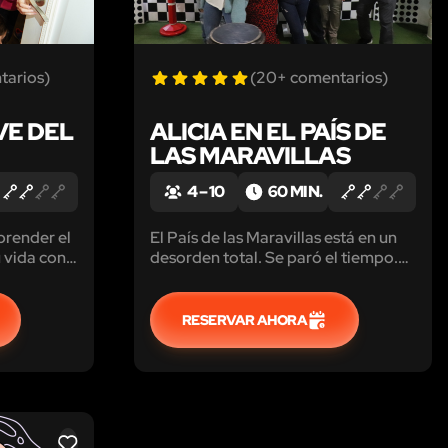
tarios)
(20+ comentarios)
VE DEL
ALICIA EN EL PAÍS DE
LAS MARAVILLAS
4 – 10
60 MIN.
prender el
El País de las Maravillas está en un
u vida con
desorden total. Se paró el tiempo.
¡Mejor dicho, alguien lo robó! La
reina roja acusó a Humpty Dumpty
de ello, pero ¿realmente es verdad?
RESERVAR AHORA
Esperamos a un equipo muy
valiente para hacer justicia.