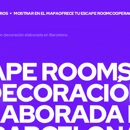
TROS
MOSTRAR EN EL MAPA
OFRECE TU ESCAPE ROOM
COOPERA
n decoración elaborada en Barcelona
APE ROOMS
DECORACIÓ
LABORADA 