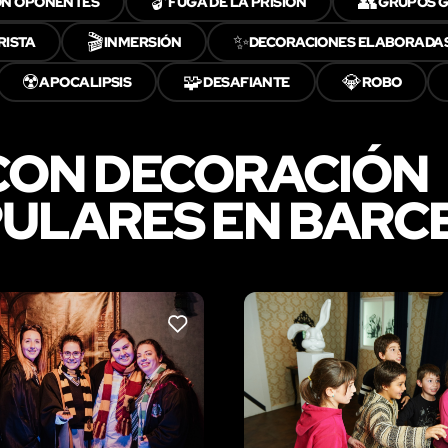
🔓
👥
N OPONENTES
FUGA DE LA PRISIÓN
GRUPOS 
🎬
✨
RISTA
INMERSIÓN
DECORACIONES ELABORADA
☢️
🧩
💎
APOCALIPSIS
DESAFIANTE
ROBO
CON DECORACIÓN
ULARES EN BARC
LIKE