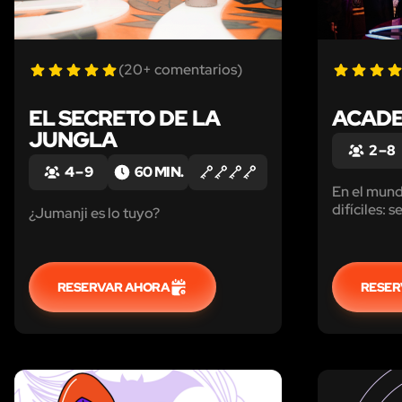
(20+ comentarios)
EL SECRETO DE LA
ACADE
JUNGLA
2 – 8
4 – 9
60 MIN.
En el mun
difíciles: 
¿Jumanji es lo tuyo?
confrontaci
Los magos
ceder, suf
otra. Si si
RESERVAR AHORA
RESER
dominar la