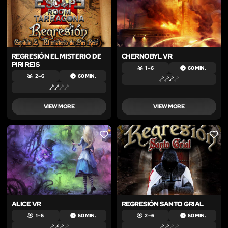
REGRESIÓN EL MISTERIO DE
CHERNOBYL VR
PIRI REIS
1 – 6
60 MIN.
2 – 6
60 MIN.
VIEW MORE
VIEW MORE
LIKE
LIKE
ALICE VR
REGRESIÓN SANTO GRIAL
1 – 6
60 MIN.
2 – 6
60 MIN.