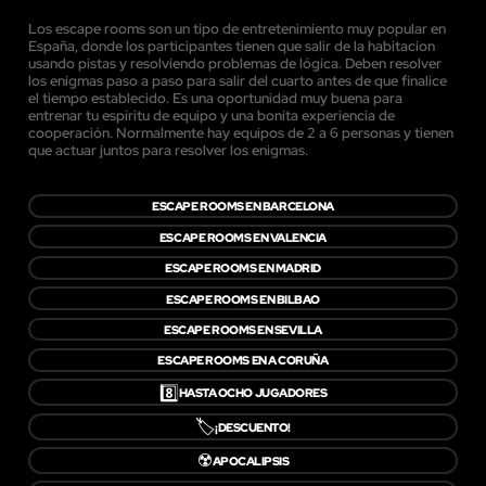
Los escape rooms son un tipo de entretenimiento muy popular en
España, donde los participantes tienen que salir de la habitacion
usando pistas y resolviendo problemas de lógica. Deben resolver
los enigmas paso a paso para salir del cuarto antes de que finalice
el tiempo establecido. Es una oportunidad muy buena para
entrenar tu espíritu de equipo y una bonita experiencia de
cooperación. Normalmente hay equipos de 2 a 6 personas y tienen
que actuar juntos para resolver los enigmas.
ESCAPE ROOMS EN BARCELONA
ESCAPE ROOMS EN VALENCIA
ESCAPE ROOMS EN MADRID
ESCAPE ROOMS EN BILBAO
ESCAPE ROOMS EN SEVILLA
ESCAPE ROOMS EN A CORUÑA
8️⃣
HASTA OCHO JUGADORES
🏷️
¡DESCUENTO!
☢️
APOCALIPSIS