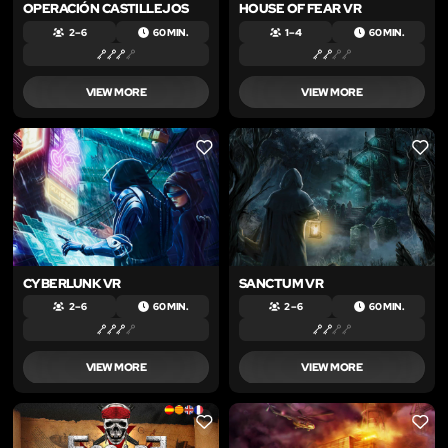
OPERACIÓN CASTILLEJOS
HOUSE OF FEAR VR
2 – 6
60 MIN.
1 – 4
60 MIN.
VIEW MORE
VIEW MORE
LIKE
LIKE
CYBERLUNK VR
SANCTUM VR
2 – 6
60 MIN.
2 – 6
60 MIN.
VIEW MORE
VIEW MORE
LIKE
LIKE