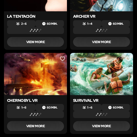
LA TENTACIÓN
ARCHER VR
2 – 6
60 MIN.
1 – 4
60 MIN.
VIEW MORE
VIEW MORE
LIKE
LIKE
CHERNOBYL VR
SURVIVAL VR
1 – 6
60 MIN.
1 – 6
60 MIN.
VIEW MORE
VIEW MORE