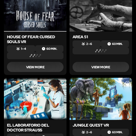
HOUSE OF FEAR: CURSED
AREA 51
SOULS VR
2 – 6
60 MIN.
1 – 4
60 MIN.
VIEW MORE
VIEW MORE
LIKE
LIKE
EL LABORATORIO DEL
JUNGLE QUEST VR
DOCTOR STRAUSS
2 – 6
60 MIN.