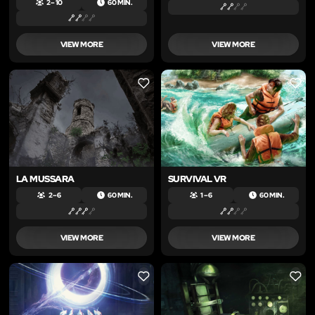
2 – 10
60 MIN.
VIEW MORE
VIEW MORE
LIKE
LIKE
LA MUSSARA
SURVIVAL VR
2 – 6
60 MIN.
1 – 6
60 MIN.
VIEW MORE
VIEW MORE
LIKE
LIKE