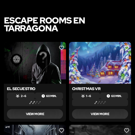
ESCAPE ROOMS EN
TARRAGONA
LIKE
LIKE
EL SECUESTRO
CHRISTMAS VR
2 – 6
60 MIN.
1 – 6
60 MIN.
VIEW MORE
VIEW MORE
LIKE
LIKE