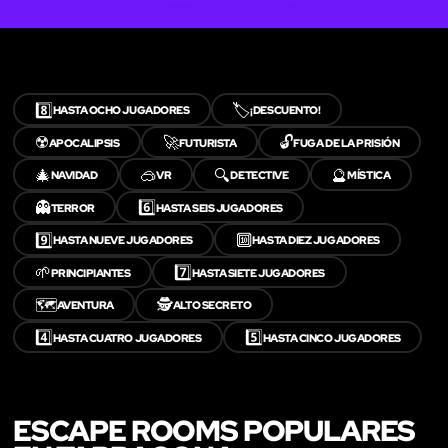
8️⃣
🏷️
HASTA OCHO JUGADORES
¡DESCUENTO!
☢️
🚀
🔓
APOCALIPSIS
FUTURISTA
FUGA DE LA PRISIÓN
🎄
🥽
🔍
🔮
NAVIDAD
VR
DETECTIVE
MÍSTICA
👻
6️⃣
TERROR
HASTA SEIS JUGADORES
9️⃣
🔟
HASTA NUEVE JUGADORES
HASTA DIEZ JUGADORES
🌱
7️⃣
PRINCIPIANTES
HASTA SIETE JUGADORES
🗺️
🕵️
AVENTURA
ALTO SECRETO
4️⃣
5️⃣
HASTA CUATRO JUGADORES
HASTA CINCO JUGADORES
ESCAPE ROOMS POPULARES