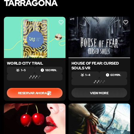
TARRAGONA
LIKE
LIKE
HOUSE OF FEAR: CURSED
WORLD CITY TRAIL
SOULS VR
1 – 5
180 MIN.
1 – 4
60 MIN.
RESERVAR AHORA
VIEW MORE
LIKE
LIKE