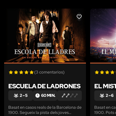
LIKE
(3 comentarios)
ESCUELA DE LADRONES
EL MIS
2 – 5
60 MIN.
2 – 6
Basat en casos reals de la Barcelona de
Basat en ca
1900. Segueix la pista dels joves
1900. Pots d