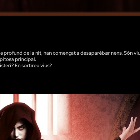
més profund de la nit, han començat a desaparèixer nens. Són viu
pitosa principal.
steri? En sortireu vius?