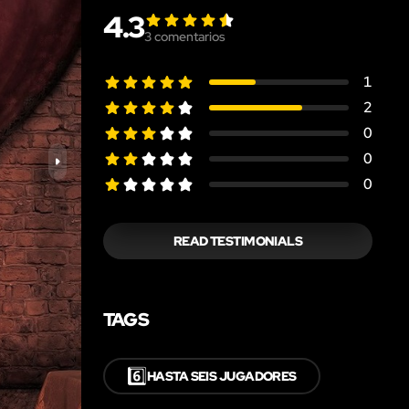
4.3
3
comentarios
1
2
0
0
0
READ TESTIMONIALS
TAGS
6️⃣
HASTA SEIS JUGADORES