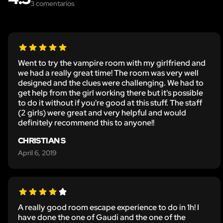
3
comentarios
Went to try the vampire room with my girlfriend and
we had a really great time! The room was very well
designed and the clues were challenging. We had to
get help from the girl working there but it's possible
to do it without if you're good at this stuff. The staff
(2 girls) were great and very helpful and would
definitely recommend this to anyone!!
CHRISTIAN S
April 6, 2019
A really good room escape experience to do in 1h! I
have done the one of Gaudí and the one of the