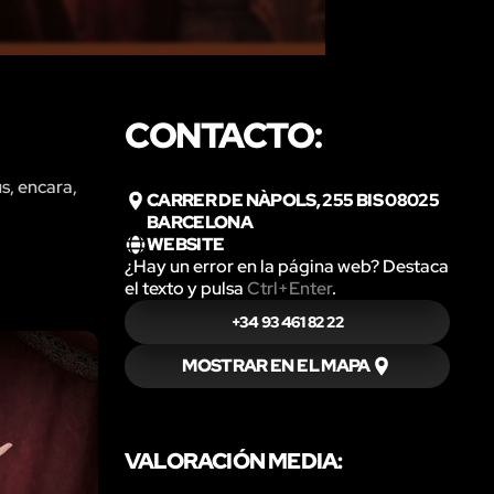
CONTACTO:
s, encara,
CARRER DE NÀPOLS, 255 BIS 08025
BARCELONA
WEBSITE
¿Hay un error en la página web? Destaca
el texto y pulsa
Ctrl+Enter
.
+34 93 461 82 22
MOSTRAR EN EL MAPA
VALORACIÓN MEDIA: