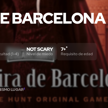
DE BARCELONA
*
NOT SCARY
7+
cultad (1-4)
Nivel de miedo
Requisito de edad
MISMO LUGAR
2