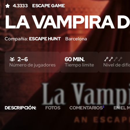
4.3333
ESCAPE GAME
LA VAMPIRA 
Compañía:
ESCAPE HUNT
Barcelona
2 – 6
60 MIN.
Número de jugadores
Tiempo límite
Nivel de difi
DESCRIPCIÓN:
FOTOS
COMENTARIOS
3
EN EL 