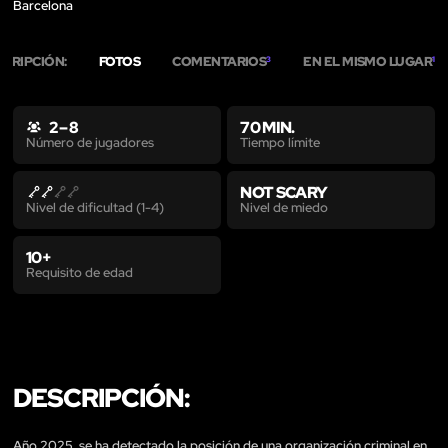
Barcelona
SCRIPCIÓN:
FOTOS
COMENTARIOS
EN EL MISMO LUGAR
3
1
2 – 8
70 MIN.
Tiempo límite
Número de jugadores
NOT SCARY
Nivel de miedo
Nivel de dificultad (1-4)
10+
Requisito de edad
DESCRIPCIÓN:
Año 2025, se ha detectado la posición de una organización criminal en