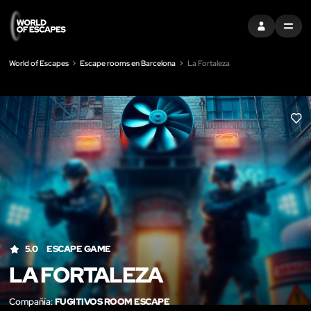
ENTRAR
MENU
World of Escapes
Escape rooms en Barcelona
La Fortaleza
LIK
5.0
ESCAPE GAME
LA FORTALEZA
Compañía:
FUGITIVOS ROOM ESCAPE