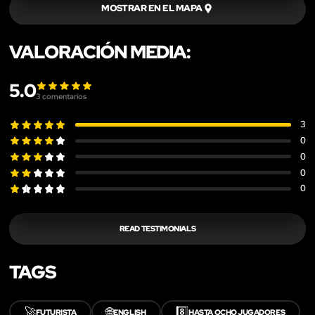
MOSTRAR EN EL MAPA
VALORACIÓN MEDIA:
5.0
3
comentarios
3
0
0
0
0
READ TESTIMONIALS
TAGS
🚀
🌐
8️⃣
FUTURISTA
ENGLISH
HASTA OCHO JUGADORES