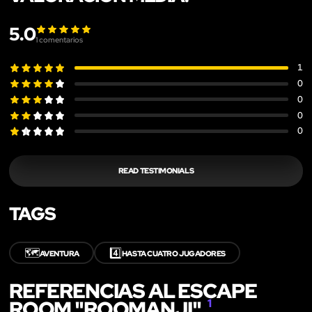
5.0
1
comentarios
1
0
0
0
0
READ TESTIMONIALS
TAGS
🗺️
4️⃣
AVENTURA
HASTA CUATRO JUGADORES
REFERENCIAS AL ESCAPE
ROOM "ROOMANJI"
1