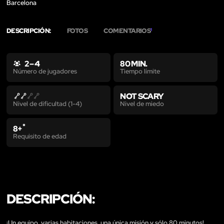
Barcelona
DESCRIPCIÓN:
FOTOS
COMENTARIOS
1
2 – 4
80 MIN.
Tiempo límite
Número de jugadores
NOT SCARY
Nivel de miedo
Nivel de dificultad (1-4)
*
8+
Requisito de edad
DESCRIPCIÓN:
¡Un equipo, varias habitaciones, una única misión y sólo 80 minutos!