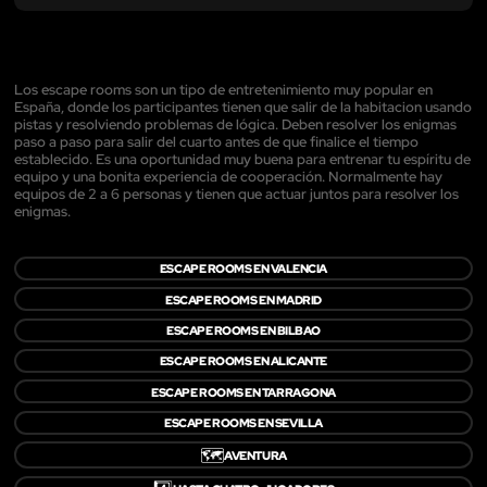
Los escape rooms son un tipo de entretenimiento muy popular en
España, donde los participantes tienen que salir de la habitacion usando
pistas y resolviendo problemas de lógica. Deben resolver los enigmas
paso a paso para salir del cuarto antes de que finalice el tiempo
establecido. Es una oportunidad muy buena para entrenar tu espíritu de
equipo y una bonita experiencia de cooperación. Normalmente hay
equipos de 2 a 6 personas y tienen que actuar juntos para resolver los
enigmas.
ESCAPE ROOMS EN VALENCIA
ESCAPE ROOMS EN MADRID
ESCAPE ROOMS EN BILBAO
ESCAPE ROOMS EN ALICANTE
ESCAPE ROOMS EN TARRAGONA
ESCAPE ROOMS EN SEVILLA
🗺️
AVENTURA