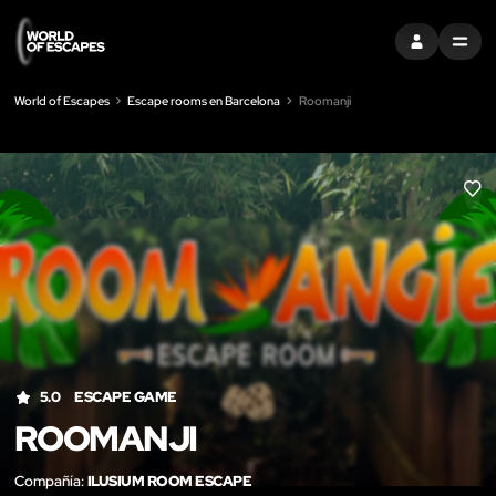
ENTRAR
MENU
World of Escapes
Escape rooms en Barcelona
Roomanji
LIK
5.0
ESCAPE GAME
ROOMANJI
Compañía:
ILUSIUM ROOM ESCAPE