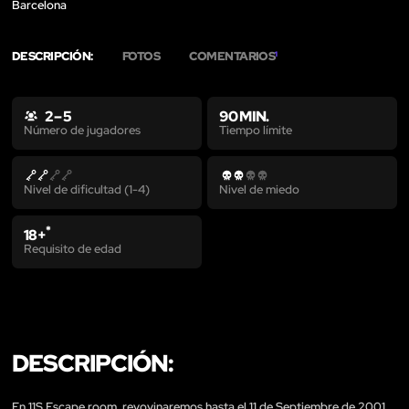
Barcelona
DESCRIPCIÓN:
FOTOS
COMENTARIOS
1
2 – 5
90 MIN.
Tiempo límite
Número de jugadores
Nivel de dificultad (1-4)
Nivel de miedo
*
18+
Requisito de edad
DESCRIPCIÓN:
En 11S Escape room, revovinaremos hasta el 11 de Septiembre de 2001.