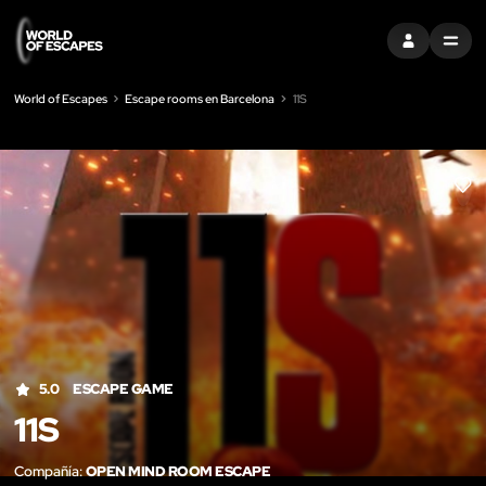
ENTRAR
MENU
World of Escapes
Escape rooms en Barcelona
11S
LIK
5.0
ESCAPE GAME
11S
Compañía:
OPEN MIND ROOM ESCAPE