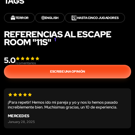
TAGS
👻
🌐
5️⃣
TERROR
ENGLISH
HASTA CINCO JUGADORES
REFERENCIAS AL ESCAPE
ROOM "11S"
1
5.0
1
comentarios
ESCRIBE UNA OPINIÓN
¡Para repetir! Hemos ido mi pareja y yo y nos lo hemos pasado
increíblemente bien. Muchísimas gracias, un 10 de experiencia.
MERCEDES
January 28, 2025