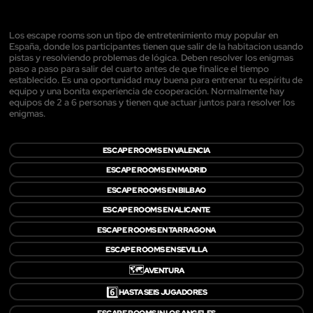
Los escape rooms son un tipo de entretenimiento muy popular en
España, donde los participantes tienen que salir de la habitacion usando
pistas y resolviendo problemas de lógica. Deben resolver los enigmas
paso a paso para salir del cuarto antes de que finalice el tiempo
establecido. Es una oportunidad muy buena para entrenar tu espíritu de
equipo y una bonita experiencia de cooperación. Normalmente hay
equipos de 2 a 6 personas y tienen que actuar juntos para resolver los
enigmas.
ESCAPE ROOMS EN VALENCIA
ESCAPE ROOMS EN MADRID
ESCAPE ROOMS EN BILBAO
ESCAPE ROOMS EN ALICANTE
ESCAPE ROOMS EN TARRAGONA
ESCAPE ROOMS EN SEVILLA
🗺️
AVENTURA
6️⃣
HASTA SEIS JUGADORES
ESCAPE ROOMS IN LOS ANGELES