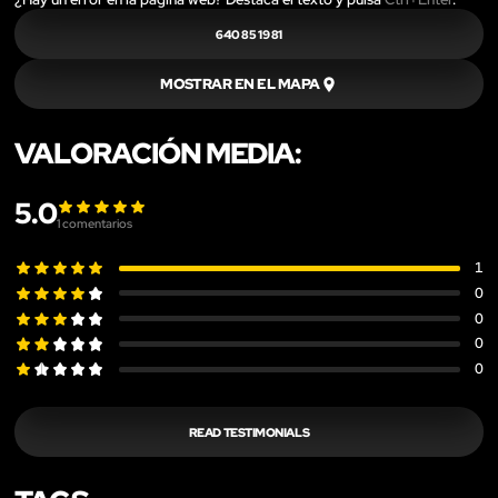
640 85 19 81
MOSTRAR EN EL MAPA
VALORACIÓN MEDIA:
5.0
1
comentarios
1
0
0
0
0
READ TESTIMONIALS