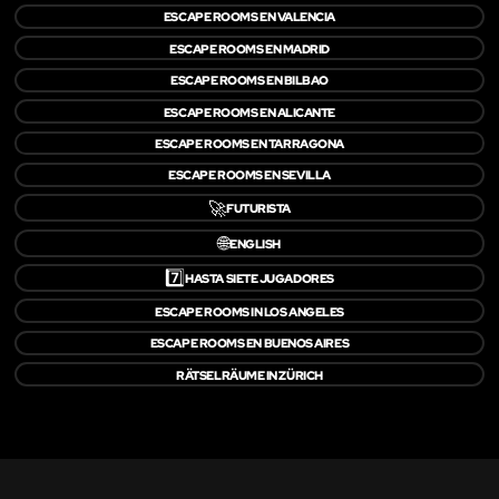
ESCAPE ROOMS EN VALENCIA
ESCAPE ROOMS EN MADRID
ESCAPE ROOMS EN BILBAO
ESCAPE ROOMS EN ALICANTE
ESCAPE ROOMS EN TARRAGONA
ESCAPE ROOMS EN SEVILLA
🚀
FUTURISTA
🌐
ENGLISH
7️⃣
HASTA SIETE JUGADORES
ESCAPE ROOMS IN LOS ANGELES
ESCAPE ROOMS EN BUENOS AIRES
RÄTSELRÄUME IN ZÜRICH