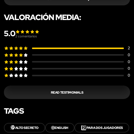
VALORACIÓN MEDIA:
5.0
2
comentarios
2
0
0
0
0
READ TESTIMONIALS
TAGS
🕵️
🌐
2️⃣
ALTO SECRETO
ENGLISH
PARA DOS JUGADORES