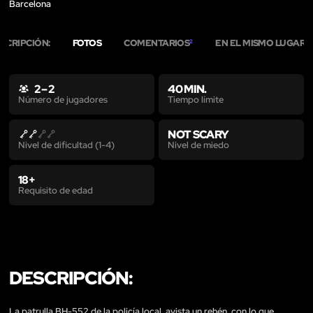
Barcelona
SCRIPCIÓN:
FOTOS
COMENTARIOS
EN EL MISMO LUGAR
2
1
2 – 2
40 MIN.
Tiempo límite
Número de jugadores
NOT SCARY
Nivel de miedo
Nivel de dificultad (1-4)
18+
Requisito de edad
DESCRIPCIÓN:
La patrulla BH-552 de la policía local, avista un rehén, con lo que