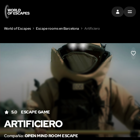
ENTRAR
MENU
World of Escapes
Escape rooms en Barcelona
Artificiero
LIK
5.0
ESCAPE GAME
ARTIFICIERO
Compañía:
OPEN MIND ROOM ESCAPE