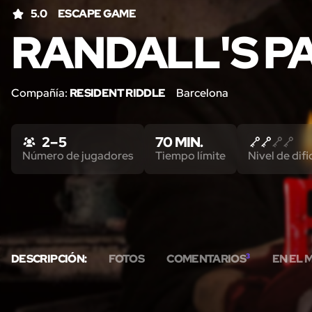
5.0
ESCAPE GAME
RANDALL'S P
Compañía:
RESIDENT RIDDLE
Barcelona
2 – 5
70 MIN.
Número de jugadores
Tiempo límite
Nivel de difi
DESCRIPCIÓN:
FOTOS
COMENTARIOS
3
EN EL 