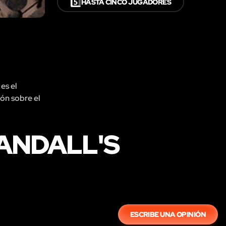
5️⃣
HASTA CINCO JUGADORES
es el
ión sobre el
ANDALL'S
ESCRIBE UNA OPINIÓN