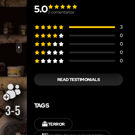
5.0
3
comentarios
3
0
0
0
0
READ TESTIMONIALS
TAGS
👻
TERROR