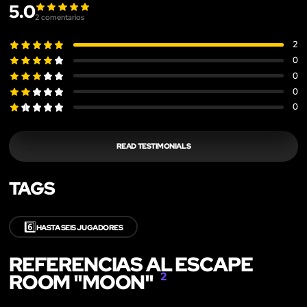
5.0
2
comentarios
2
0
0
0
0
READ TESTIMONIALS
TAGS
6️⃣
HASTA SEIS JUGADORES
REFERENCIAS AL ESCAPE
ROOM "MOON"
2