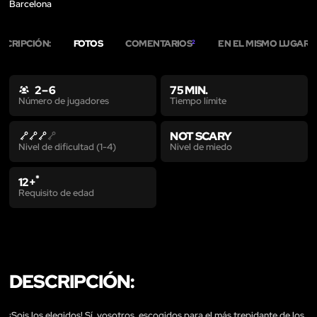
Barcelona
SCRIPCIÓN:
FOTOS
COMENTARIOS
EN EL MISMO LUGAR
2
1
2 – 6
75 MIN.
Tiempo límite
Número de jugadores
NOT SCARY
Nivel de miedo
Nivel de dificultad (1-4)
*
12+
Requisito de edad
DESCRIPCIÓN:
¡Sois los elegidos! Sí, vosotros, escogidos para el más trepidante de los