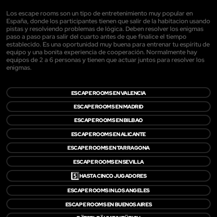
Los escape rooms son un tipo de entretenimiento muy popular en
España, donde los participantes tienen que salir de la habitacion usando
pistas y resolviendo problemas de lógica. Deben resolver los enigmas
paso a paso para salir del cuarto antes de que finalice el tiempo
establecido. Es una oportunidad muy buena para entrenar tu espíritu de
equipo y una bonita experiencia de cooperación. Normalmente hay
equipos de 2 a 6 personas y tienen que actuar juntos para resolver los
enigmas.
ESCAPE ROOMS EN VALENCIA
ESCAPE ROOMS EN MADRID
ESCAPE ROOMS EN BILBAO
ESCAPE ROOMS EN ALICANTE
ESCAPE ROOMS EN TARRAGONA
ESCAPE ROOMS EN SEVILLA
5️⃣
HASTA CINCO JUGADORES
ESCAPE ROOMS IN LOS ANGELES
ESCAPE ROOMS EN BUENOS AIRES