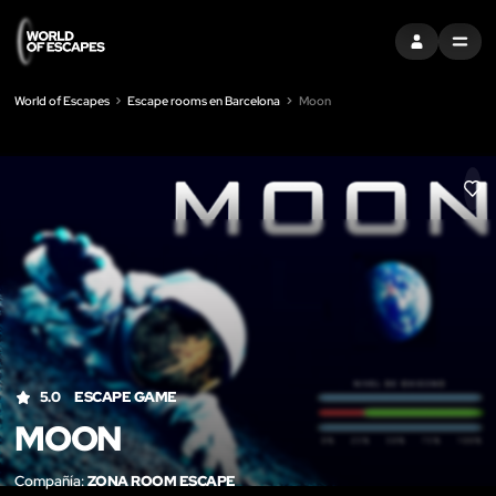
ENTRAR
MENU
World of Escapes
Escape rooms en Barcelona
Moon
LIK
5.0
ESCAPE GAME
MOON
Compañía:
ZONA ROOM ESCAPE