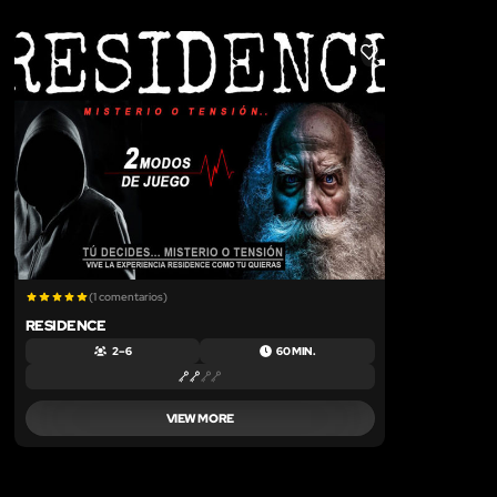
LIKE
(1 comentarios)
RESIDENCE
2 – 6
60 MIN.
VIEW MORE