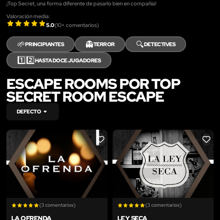
¡Top Secret, una forma diferente de pasarlo bien en compañía!
Valoración media:
5.0
(
10
+ comentarios)
🌱
👻
🔍
PRINCIPIANTES
TERROR
DETECTIVES
1️⃣2️⃣
HASTA DOCE JUGADORES
ESCAPE ROOMS POR TOP
SECRET ROOM ESCAPE
DEFECTO
LIKE
LIKE
(3 comentarios)
(3 comentarios)
LA OFRENDA
LEY SECA