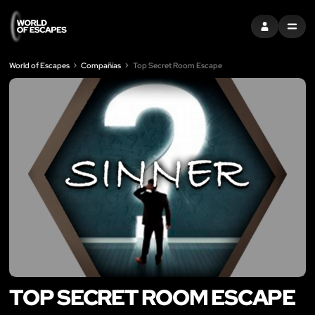
ENTRAR
MENU
World of Escapes
Compañías
Top Secret Room Escape
TOP SECRET ROOM ESCAPE