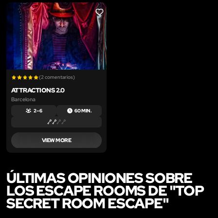
LIKE
(2 comentarios)
ATTRACTIONS 2.0
Barcelona
2 – 6
60 MIN.
VIEW MORE
ÚLTIMAS OPINIONES SOBRE
LOS ESCAPE ROOMS DE "TOP
SECRET ROOM ESCAPE"