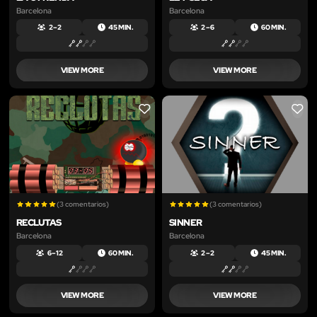
Barcelona
Barcelona
2 – 2
45 MIN.
2 – 6
60 MIN.
VIEW MORE
VIEW MORE
LIKE
LIKE
(3 comentarios)
(3 comentarios)
RECLUTAS
SINNER
Barcelona
Barcelona
6 – 12
60 MIN.
2 – 2
45 MIN.
VIEW MORE
VIEW MORE