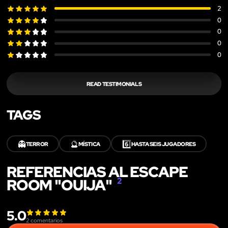
2
0
0
0
0
READ TESTIMONIALS
TAGS
👻
🔮
6️⃣
TERROR
MÍSTICA
HASTA SEIS JUGADORES
REFERENCIAS AL ESCAPE
ROOM "OUIJA"
2
5.0
2
comentarios