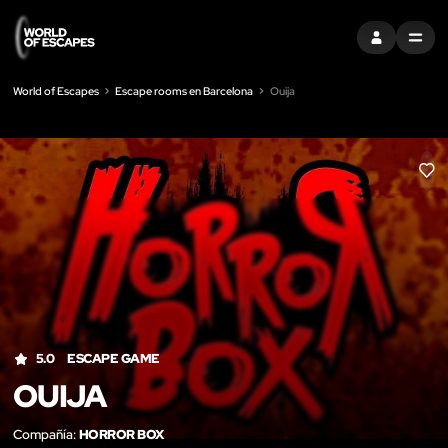
ENTRAR
MENU
World of Escapes
Escape rooms en Barcelona
Ouija
LIK
5.0
ESCAPE GAME
OUIJA
Compañía:
HORROR BOX