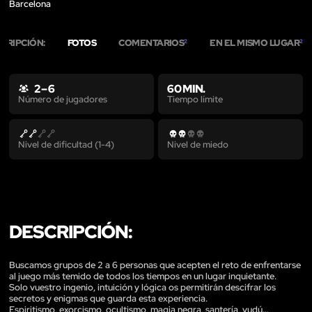
Barcelona
CRIPCIÓN:
FOTOS
COMENTARIOS
EN EL MISMO LUGAR
2
2
2 – 6
60 MIN.
Tiempo límite
Número de jugadores
Nivel de dificultad (1-4)
Nivel de miedo
DESCRIPCIÓN:
Buscamos grupos de 2 a 6 personas que acepten el reto de enfrentarse
al juego más temido de todos los tiempos en un lugar inquietante.
Solo vuestro ingenio, intuición y lógica os permitirán descifrar los
secretos y enigmas que guarda esta experiencia.
Espiritismo, exorcismo, ocultismo, magia negra, santería, vudú…