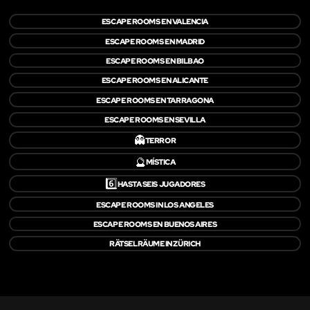
ESCAPE ROOMS EN VALENCIA
ESCAPE ROOMS EN MADRID
ESCAPE ROOMS EN BILBAO
ESCAPE ROOMS EN ALICANTE
ESCAPE ROOMS EN TARRAGONA
ESCAPE ROOMS EN SEVILLA
👻
TERROR
🔮
MÍSTICA
6️⃣
HASTA SEIS JUGADORES
ESCAPE ROOMS IN LOS ANGELES
ESCAPE ROOMS EN BUENOS AIRES
RÄTSELRÄUME IN ZÜRICH