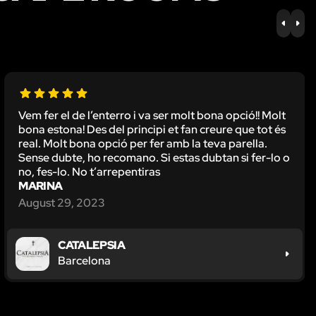
PREV
NE
Vem fer el de l’enterro i va ser molt bona opció!! Molt
bona estona! Des del principi et fan creure que tot és
real. Molt bona opció per fer amb la teva parella.
Sense dubte, ho recomano. Si estas dubtan si fer-lo o
no, fes-lo. No t’arrepentiras
MARINA
August 29, 2023
CATALEPSIA
Barcelona