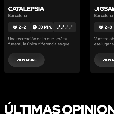
CATALEPSIA
JIGSA
Barcelona
Barcelona
2 – 2
30 MIN.
2 – 8
Una recreación de lo que será tu
Vuestro obj
funeral, la única diferencia es que
ese lugar a
estás vivo.
juego de in
de enigma
Trabajar e
VIEW MORE
VIEW 
sobrevivir
ÚLTIMAS OPINIO