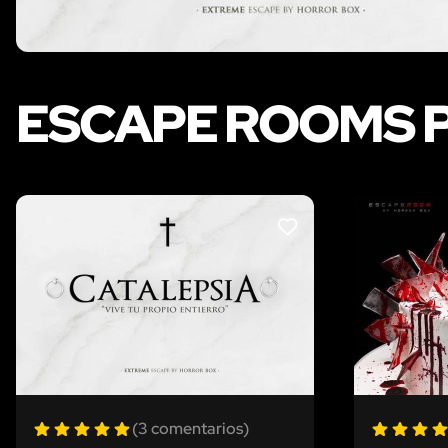
ESCAPE ROOMS 
LIKE
(3 comentarios)