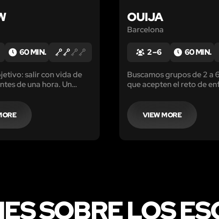
W
OUIJA
Barcelona
60 MIN.
2 – 6
60 MIN.
etivo: salir con vida de
Buscamos grupos de 2 a 
ntes de una hora. Un
que acepten el reto de en
genio e intuición, repleto
al juego más temido de to
s y pruebas macabras…
tiempos en un lugar inqui
n equipo es la clave para
MORE
VIEW MORE
 a Jigsaw Escape Room.
NES SOBRE LOS E