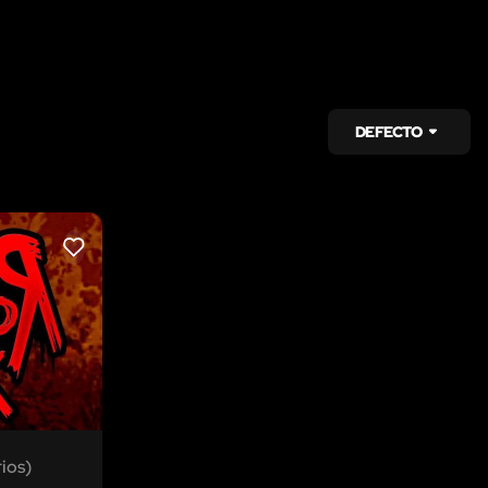
DEFECTO
LIKE
ios)