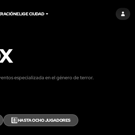
RACIÓN
ELIGE CIUDAD
ENTR
X
entos especializada en el género de terror.
8️⃣
HASTA OCHO JUGADORES