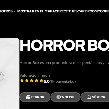
SOTROS
MOSTRAR EN EL MAPA
OFRECE TU ESCAPE ROOM
COOPE
HORROR BO
Horror Box es una productora de espectáculos y ev
Valoración media:
5.0
(
5
+ comentarios)
👻
🌐
🔮
TERROR
ENGLISH
MÍSTICA