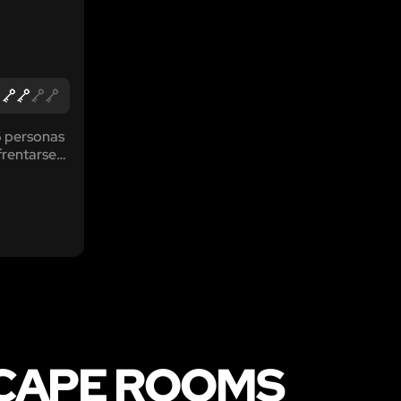
6 personas
frentarse
dos los
etante.
SCAPE ROOMS