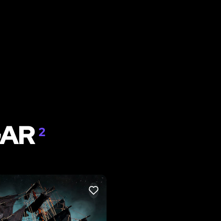
GAR
2
LIKE