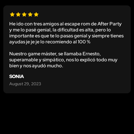
He ido con tres amigos al escape rom de After Party
y me lo pasé genial, la dificultad es alta, pero lo
importante es que te lo pasas genial y siempre tienes
ayudas je je je lo recomiendo al 100 %
Nuestro game máster, se llamaba Ernesto,
superamable y simpático, nos lo explicó todo muy
bien y nos ayudó mucho.
SONIA
August 29, 2023