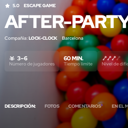
5.0
ESCAPE GAME
AFTER-PART
Compañía:
LOCK-CLOCK
Barcelona
3 – 6
60 MIN.
Número de jugadores
Tiempo límite
Nivel de difi
DESCRIPCIÓN:
FOTOS
COMENTARIOS
3
EN EL 