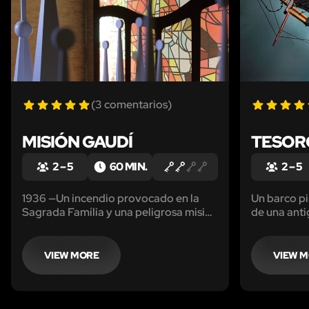
(3 comentarios)
MISIÓN GAUDÍ
TESOR
2 – 5
60 MIN.
2 – 5
1936 —Un incendio provocado en la
Un barco pi
Sagrada Família y una peligrosa misión
de una anti
para vosotros... ¡Salvad los planos de
empeora y e
la catedral antes de que se queme
todo con vosotros dentro!
VIEW MORE
VIEW 