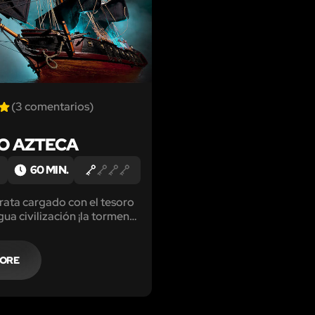
(3 comentarios)
O AZTECA
60 MIN.
rata cargado con el tesoro
gua civilización ¡la tormenta
l barco se hunde!
MORE