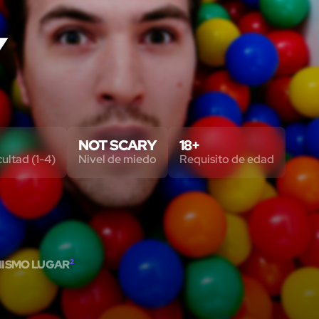
Y
NOT SCARY
18+
cultad (1-4)
Nivel de miedo
Requisito de edad
MISMO LUGAR
2