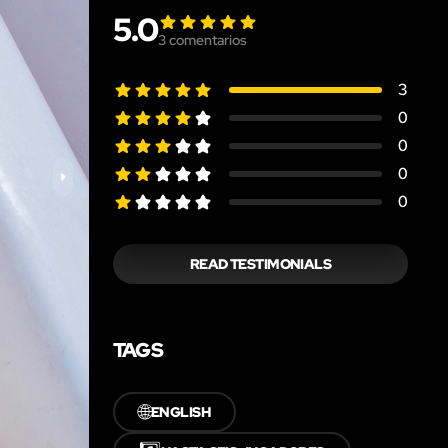
5.0
3
comentarios
3
0
0
0
0
READ TESTIMONIALS
TAGS
🌐
ENGLISH