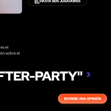
6️⃣
HASTA SEIS JUGADORES
es el
ión sobre el
AFTER-PARTY"
3
ESCRIBE UNA OPINIÓN