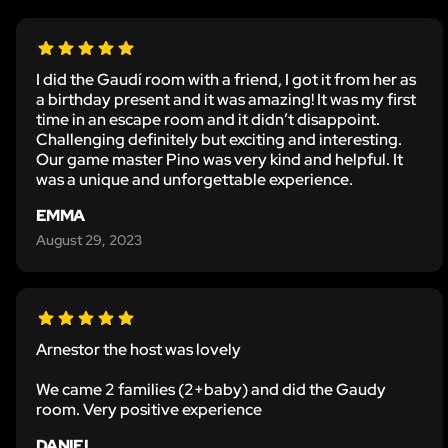
I did the Gaudí room with a friend, I got it from her as
a birthday present and it was amazing! It was my first
time in an escape room and it didn’t disappoint.
Challenging definitely but exciting and interesting.
Our game master Pino was very kind and helpful. It
was a unique and unforgettable experience.
EMMA
August 29, 2023
Arnestor the host was lovely
We came 2 families (2+baby) and did the Gaudy
room. Very positive experience
DANIEL