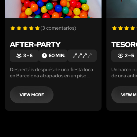
(3 comentarios)
AFTER-PARTY
TESOR
3 – 6
60 MIN.
2 – 5
Despertáis después de una fiesta loca
Un barco pi
en Barcelona atrapados en un piso
de una anti
desconocido, con un dolor de cabeza
empeora y e
increíble, recuerdos difusos ¡y la policía
en camino! Salid de ahí pitando antes
VIEW MORE
VIEW 
de que llegue la poli...