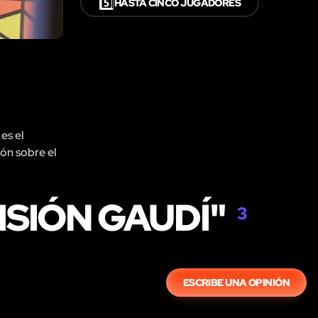
5️⃣
HASTA CINCO JUGADORES
es el
ión sobre el
ISIÓN GAUDÍ"
3
ESCRIBE UNA OPINIÓN