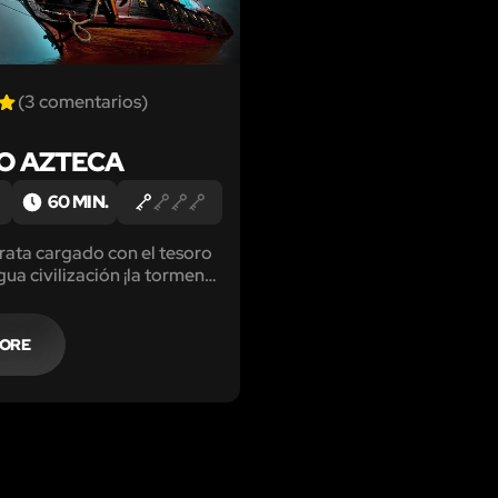
(3 comentarios)
O AZTECA
60 MIN.
rata cargado con el tesoro
gua civilización ¡la tormenta
l barco se hunde!
MORE