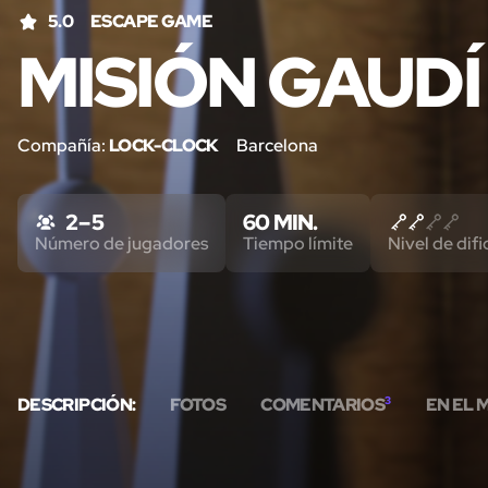
5.0
ESCAPE GAME
MISIÓN GAUDÍ
Compañía:
LOCK-CLOCK
Barcelona
2 – 5
60 MIN.
Número de jugadores
Tiempo límite
Nivel de difi
DESCRIPCIÓN:
FOTOS
COMENTARIOS
3
EN EL 