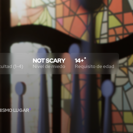
*
NOT SCARY
14+
cultad (1-4)
Nivel de miedo
Requisito de edad
MISMO LUGAR
2