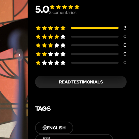
5.0
3
comentarios
3
0
0
0
0
READ TESTIMONIALS
TAGS
🌐
ENGLISH