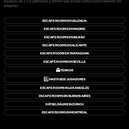
equipos de 2 a 6 personas y tienen que actuar juntos para resolver los
enigmas.
ESCAPE ROOMS EN VALENCIA
ESCAPE ROOMS EN MADRID
ESCAPE ROOMS EN BILBAO
ESCAPE ROOMS EN ALICANTE
ESCAPE ROOMS EN TARRAGONA
ESCAPE ROOMS EN SEVILLA
👻
TERROR
6️⃣
HASTA SEIS JUGADORES
ESCAPE ROOMS IN LOS ANGELES
ESCAPE ROOMS EN BUENOS AIRES
RÄTSELRÄUME IN ZÜRICH
ESCAPE ROOMS IN MONTREAL