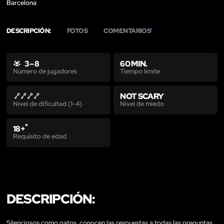
Barcelona
DESCRIPCIÓN:
FOTOS
COMENTARIOS
1
3 – 8
60 MIN.
Tiempo límite
Número de jugadores
NOT SCARY
Nivel de miedo
Nivel de dificultad (1-4)
*
18+
Requisito de edad
DESCRIPCIÓN:
Silenciosos como gatos, conocen las respuestas a todas las preguntas,