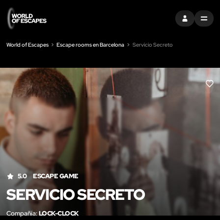
ENTRAR
MENU
World of Escapes
Escape rooms en Barcelona
Servicio Secreto
LIK
5.0
ESCAPE GAME
SERVICIO SECRETO
Compañía:
LOCK-CLOCK