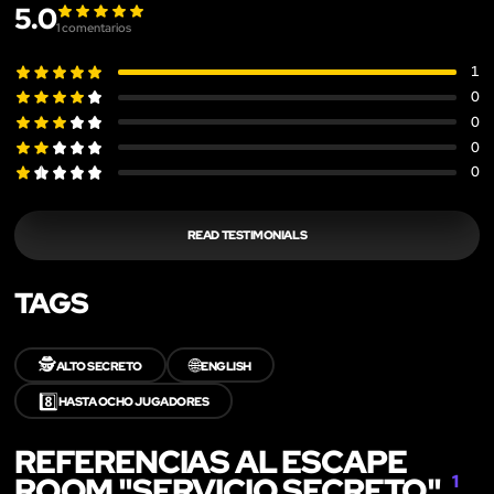
5.0
1
comentarios
1
0
0
0
0
READ TESTIMONIALS
TAGS
🕵️
🌐
ALTO SECRETO
ENGLISH
8️⃣
HASTA OCHO JUGADORES
REFERENCIAS AL ESCAPE
ROOM "SERVICIO SECRETO"
1