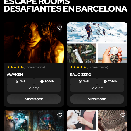
ESCAPE ROOMS
DESAFIANTES EN BARCELONA
LIKE
LIKE
(3 comentarios)
(3 comentarios)
AWAKEN
BAJO ZERO
2 – 6
80 MIN.
2 – 6
70 MIN.
VIEW MORE
VIEW MORE
LIKE
LIKE