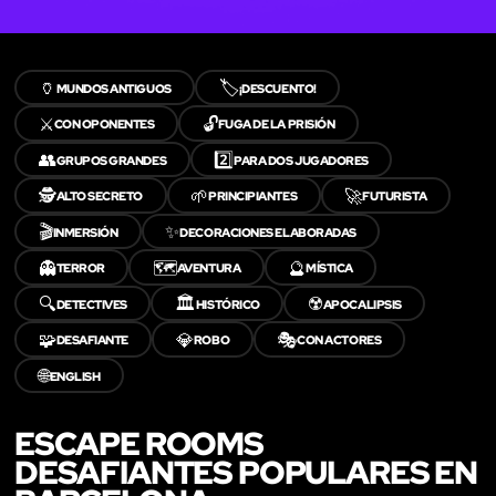
🏺
🏷️
MUNDOS ANTIGUOS
¡DESCUENTO!
⚔️
🔓
CON OPONENTES
FUGA DE LA PRISIÓN
👥
2️⃣
GRUPOS GRANDES
PARA DOS JUGADORES
🕵️
🌱
🚀
ALTO SECRETO
PRINCIPIANTES
FUTURISTA
🎬
✨
INMERSIÓN
DECORACIONES ELABORADAS
👻
🗺️
🔮
TERROR
AVENTURA
MÍSTICA
🔍
🏛️
☢️
DETECTIVES
HISTÓRICO
APOCALIPSIS
🧩
💎
🎭
DESAFIANTE
ROBO
CON ACTORES
🌐
ENGLISH
ESCAPE ROOMS
DESAFIANTES POPULARES EN