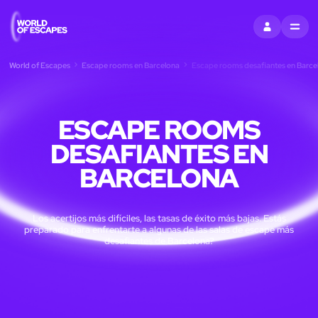
ENTRAR
MENU
World of Escapes
Escape rooms en Barcelona
Escape rooms desafiantes en Barce
ESCAPE ROOMS
DESAFIANTES EN
BARCELONA
Los acertijos más difíciles, las tasas de éxito más bajas. Estás
preparado para enfrentarte a algunas de las salas de escape más
desafiantes de Barcelona?