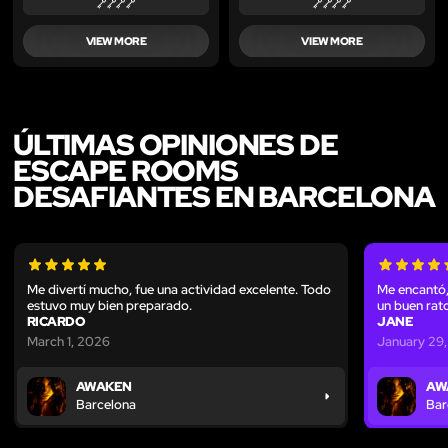
VIEW MORE
VIEW MORE
ÚLTIMAS OPINIONES DE
ESCAPE ROOMS
DESAFIANTES EN BARCELONA
Me divertí mucho, fue una actividad excelente. Todo
Me encantó,
estuvo muy bien preparado.
un buen rat
RICARDO
JANE
March 1, 2026
January 29
AWAKEN
AW
Barcelona
Bar