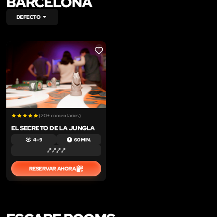
BARCELONA
DEFECTO
LIKE
(20+ comentarios)
EL SECRETO DE LA JUNGLA
4 – 9
60 MIN.
RESERVAR AHORA