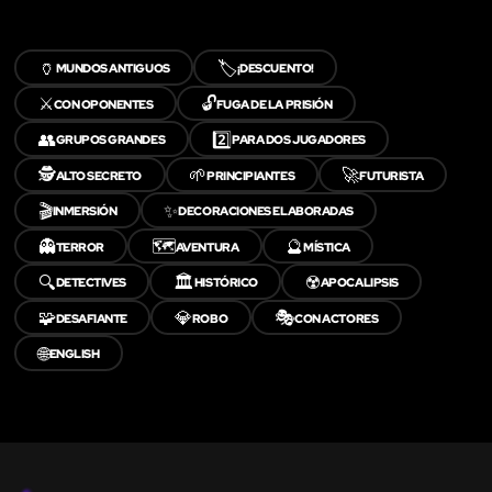
🏺
🏷️
MUNDOS ANTIGUOS
¡DESCUENTO!
⚔️
🔓
CON OPONENTES
FUGA DE LA PRISIÓN
👥
2️⃣
GRUPOS GRANDES
PARA DOS JUGADORES
🕵️
🌱
🚀
ALTO SECRETO
PRINCIPIANTES
FUTURISTA
🎬
✨
INMERSIÓN
DECORACIONES ELABORADAS
👻
🗺️
🔮
TERROR
AVENTURA
MÍSTICA
🔍
🏛️
☢️
DETECTIVES
HISTÓRICO
APOCALIPSIS
🧩
💎
🎭
DESAFIANTE
ROBO
CON ACTORES
🌐
ENGLISH