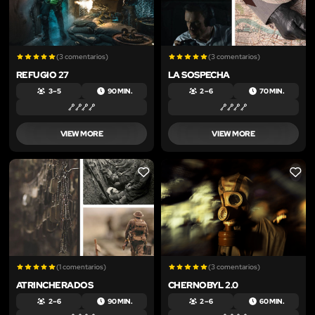
(3 comentarios)
(3 comentarios)
REFUGIO 27
LA SOSPECHA
3 – 5
90 MIN.
2 – 6
70 MIN.
VIEW MORE
VIEW MORE
LIKE
LIKE
(1 comentarios)
(3 comentarios)
ATRINCHERADOS
CHERNOBYL​ 2.0
2 – 6
90 MIN.
2 – 6
60 MIN.