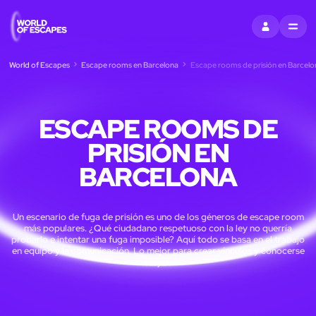
ENTRAR
MENU
World of Escapes
Escape rooms en Barcelona
Escape rooms de prisión en Barcelo
ESCAPE ROOMS DE
PRISIÓN EN
BARCELONA
Un escenario de fuga de prisión es uno de los géneros de escape room
más populares. ¿Qué ciudadano respetuoso con la ley no querría
probarlo e intentar una fuga imposible? Aquí todo se basa en el trabajo
en equipo y la comunicación. Lo mejor para crear vínculos y conocerse
mejor.