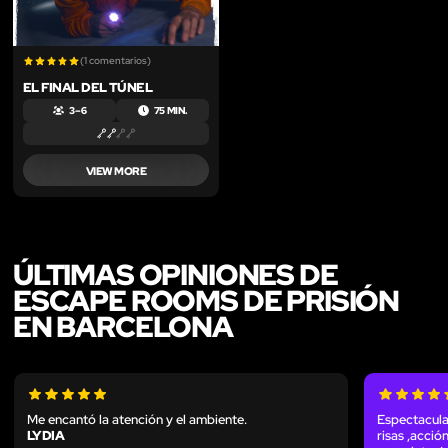
(1 comentarios)
EL FINAL DEL TÚNEL
3 – 6
75 MIN.
VIEW MORE
ÚLTIMAS OPINIONES DE
ESCAPE ROOMS DE PRISIÓN
EN BARCELONA
Me encantó la atención y el ambiente.
Espectacula
LYDIA
risas ,acci