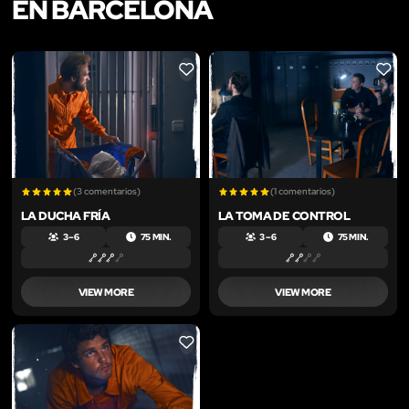
EN BARCELONA
LIKE
LIKE
(3 comentarios)
(1 comentarios)
LA DUCHA FRÍA
LA TOMA DE CONTROL
3 – 6
75 MIN.
3 – 6
75 MIN.
VIEW MORE
VIEW MORE
LIKE