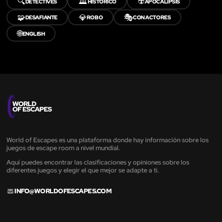
🔍
🏛️
☢️
DETECTIVES
HISTÓRICO
APOCALIPSIS
🧩
💎
🎭
DESAFIANTE
ROBO
CON ACTORES
🌐
ENGLISH
World of Escapes es una plataforma donde hay información sobre los
juegos de escape room a nivel mundial.
Aquí puedes encontrar las clasificaciones y opiniones sobre los
diferentes juegos y elegir el que mejor se adapte a ti.
INFO@WORLDOFESCAPES.COM