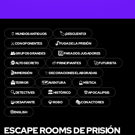
🏺
🏷️
MUNDOS ANTIGUOS
¡DESCUENTO!
⚔️
🔓
CON OPONENTES
FUGA DE LA PRISIÓN
👥
2️⃣
GRUPOS GRANDES
PARA DOS JUGADORES
🕵️
🌱
🚀
ALTO SECRETO
PRINCIPIANTES
FUTURISTA
🎬
✨
INMERSIÓN
DECORACIONES ELABORADAS
👻
🗺️
🔮
TERROR
AVENTURA
MÍSTICA
🔍
🏛️
☢️
DETECTIVES
HISTÓRICO
APOCALIPSIS
🧩
💎
🎭
DESAFIANTE
ROBO
CON ACTORES
🌐
ENGLISH
ESCAPE ROOMS DE PRISIÓN