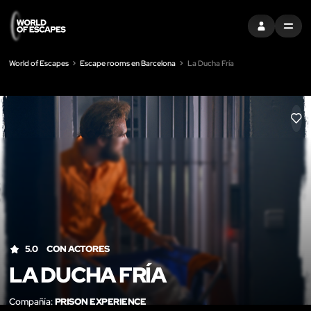
ENTRAR
MENU
World of Escapes
Escape rooms en Barcelona
La Ducha Fría
LIK
5.0
CON ACTORES
LA DUCHA FRÍA
Compañía:
PRISON EXPERIENCE