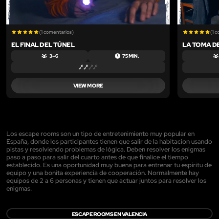
(1 comentarios)
(1 
EL FINAL DEL TÚNEL
LA TOMA D
3 – 6
75 MIN.
VIEW MORE
Los escape rooms son un tipo de entretenimiento muy popular en
España, donde los participantes tienen que salir de la habitacion usando
pistas y resolviendo problemas de lógica. Deben resolver los enigmas
paso a paso para salir del cuarto antes de que finalice el tiempo
establecido. Es una oportunidad muy buena para entrenar tu espíritu de
equipo y una bonita experiencia de cooperación. Normalmente hay
equipos de 2 a 6 personas y tienen que actuar juntos para resolver los
enigmas.
ESCAPE ROOMS EN VALENCIA