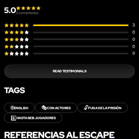
5.0
3
comentarios
3
0
0
0
0
READ TESTIMONIALS
TAGS
🌐
🎭
🔓
ENGLISH
CON ACTORES
FUGA DE LA PRISIÓN
6️⃣
HASTA SEIS JUGADORES
REFERENCIAS AL ESCAPE