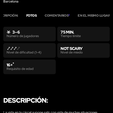
Barcelona
SCRIPCIÓN:
FOTOS
COMENTARIOS
EN EL MISMO LUGAR
3
2
3 – 6
75 MIN.
Tiempo límite
Número de jugadores
NOT SCARY
Nivel de miedo
Nivel de dificultad (1-4)
*
16+
Requisito de edad
DESCRIPCIÓN:
La vida en la cárcel supone salir con vida de muchas situaciones