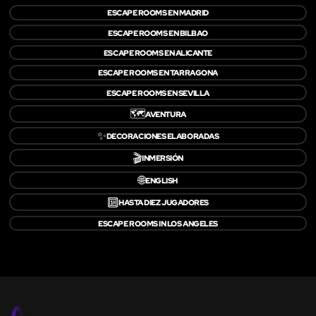
ESCAPE ROOMS EN MADRID
ESCAPE ROOMS EN BILBAO
ESCAPE ROOMS EN ALICANTE
ESCAPE ROOMS EN TARRAGONA
ESCAPE ROOMS EN SEVILLA
🗺️
AVENTURA
✨
DECORACIONES ELABORADAS
🎬
INMERSIÓN
🌐
ENGLISH
🔟
HASTA DIEZ JUGADORES
ESCAPE ROOMS IN LOS ANGELES