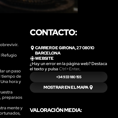
CONTACTO:
obrevivir.
CARRER DE GIRONA, 27 08010
BARCELONA
l Refugio
WEBSITE
¿Hay un error en la página web? Destaca
el texto y pulsa
Ctrl+Enter
.
dar un paso
el tiempo de
+34 933 180 155
 Una hora y
MOSTRAR EN EL MAPA
vuestra
n, preparaos
stra mente y
VALORACIÓN MEDIA:
fortunados,