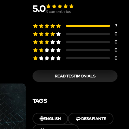
5.0
3
comentarios
3
0
0
0
0
READ TESTIMONIALS
TAGS
🌐
🧩
ENGLISH
DESAFIANTE