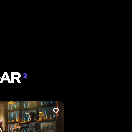
GAR
2
LIKE