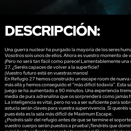
DESCRIPCIÓN:
Una guerra nuclear ha purgado la mayoría de los seres human
Vosotros sois unos de ellos. Ahora es vuestro momento de vo
¡Pero no será tan fácil como parece! Lamentablemente una 
27. ¿Seréis capaces de volver a la superficie?
¡Vuestro futuro está en vuestras manos!
En Refugio 27 hemos construido un escape room de nueva g
más allá y hemos conseguido el “más difícil todavía”. Esta s
juego se ha aumentado a 90 minutos. Una experiencia treme
media de pura adrenalina que os sorprenderá como jamás h
La inteligencia es vital, pero no va a ser suficiente para sob
astucia serán claves para vuestra supervivencia. Si queréis v
pues ésta es la sala más difícil de Maximum Escape.
¿Podréis salir del refugio antes de que se termine el sopor
vuestro cuerpo serán puestos a prueba! ¡Tendréis que dominar