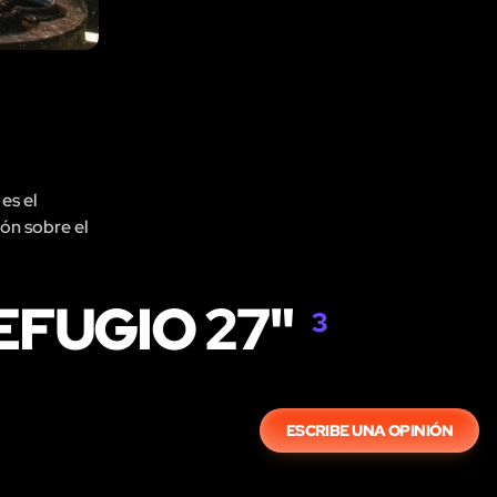
es el
ión sobre el
EFUGIO 27"
3
ESCRIBE UNA OPINIÓN