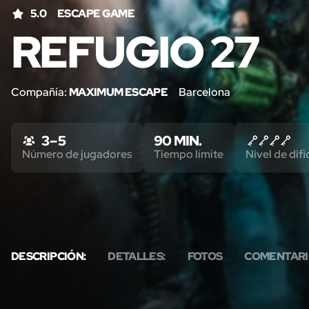
5.0
ESCAPE GAME
REFUGIO 27
Compañía:
MAXIMUM ESCAPE
Barcelona
3 – 5
90 MIN.
Número de jugadores
Tiempo límite
Nivel de difi
DESCRIPCIÓN:
DETALLES:
FOTOS
COMENTARI