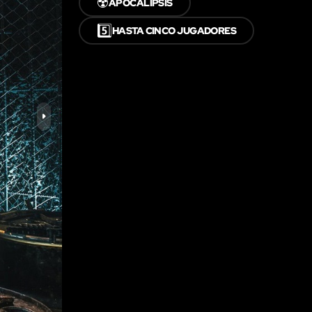
☢️
APOCALIPSIS
5️⃣
HASTA CINCO JUGADORES