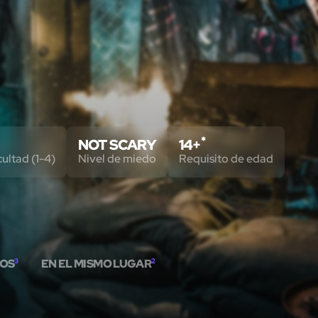
*
NOT SCARY
14+
cultad (1-4)
Nivel de miedo
Requisito de edad
OS
3
EN EL MISMO LUGAR
2