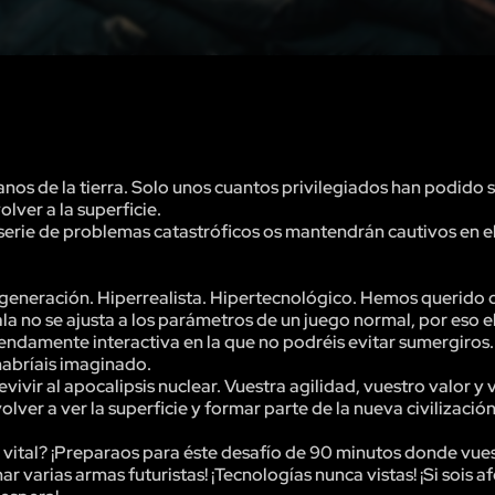
os de la tierra. Solo unos cuantos privilegiados han podido s
lver a la superficie.
serie de problemas catastróficos os mantendrán cautivos en e
eneración. Hiperrealista. Hipertecnológico. Hemos querido 
ala no se ajusta a los parámetros de un juego normal, por eso 
ndamente interactiva en la que no podréis evitar sumergiros.
abríais imaginado.
revivir al apocalipsis nuclear. Vuestra agilidad, vuestro valor y 
olver a ver la superficie y formar parte de la nueva civilizació
te vital? ¡Preparaos para éste desafío de 90 minutos donde vue
 varias armas futuristas! ¡Tecnologías nunca vistas! ¡Si sois a