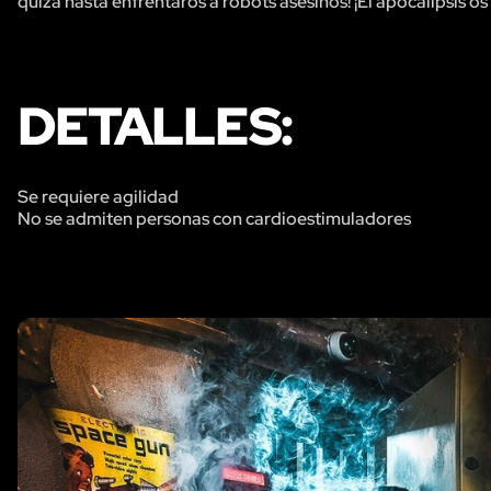
quizá hasta enfrentaros a robots asesinos! ¡El apocalipsis os
DETALLES:
Se requiere agilidad
No se admiten personas con cardioestimuladores