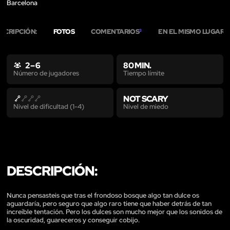
Barcelona
SCRIPCIÓN:
FOTOS
COMENTARIOS
EN EL MISMO LUGAR
3
1
2 – 6
80 MIN.
Tiempo límite
Número de jugadores
NOT SCARY
Nivel de miedo
Nivel de dificultad (1-4)
DESCRIPCIÓN:
Nunca pensasteis que tras el frondoso bosque algo tan dulce os
aguardaría, pero seguro que algo raro tiene que haber detrás de tan
increíble tentación. Pero los dulces son mucho mejor que los sonidos de
la oscuridad, guareceros y conseguir cobijo.