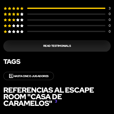
3
0
0
0
0
READ TESTIMONIALS
TAGS
5️⃣
HASTA CINCO JUGADORES
REFERENCIAS AL ESCAPE
ROOM "CASA DE
CARAMELOS"
3