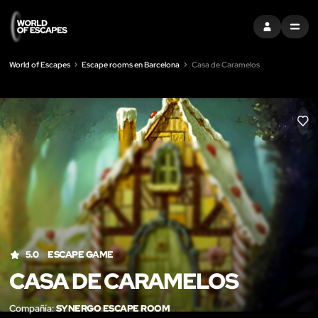
ENTRAR
MENU
World of Escapes
Escape rooms en Barcelona
Casa de Caramelos
LIK
5.0
ESCAPE GAME
CASA DE CARAMELOS
Compañía:
SYNERGO ESCAPE ROOM