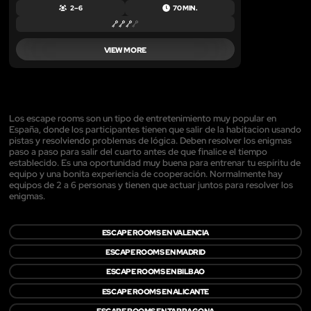
2 – 6
70 MIN.
VIEW MORE
Los escape rooms son un tipo de entretenimiento muy popular en
España, donde los participantes tienen que salir de la habitacion usando
pistas y resolviendo problemas de lógica. Deben resolver los enigmas
paso a paso para salir del cuarto antes de que finalice el tiempo
establecido. Es una oportunidad muy buena para entrenar tu espíritu de
equipo y una bonita experiencia de cooperación. Normalmente hay
equipos de 2 a 6 personas y tienen que actuar juntos para resolver los
enigmas.
ESCAPE ROOMS EN VALENCIA
ESCAPE ROOMS EN MADRID
ESCAPE ROOMS EN BILBAO
ESCAPE ROOMS EN ALICANTE
ESCAPE ROOMS EN TARRAGONA