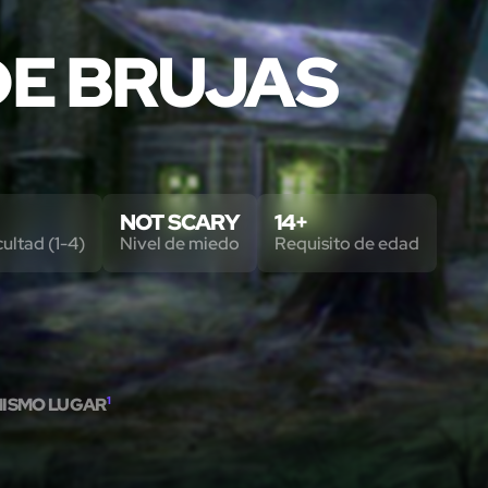
E BRUJAS
NOT SCARY
14+
cultad (1-4)
Nivel de miedo
Requisito de edad
MISMO LUGAR
1