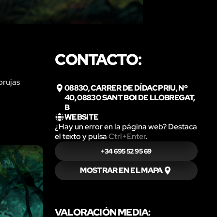
CONTACTO:
brujas
08830, CARRER DE DÍDAC PRIU, Nº
40, 08830 SANT BOI DE LLOBREGAT,
B
WEBSITE
¿Hay un error en la página web? Destaca
el texto y pulsa
Ctrl+Enter
.
+34 695 52 95 69
MOSTRAR EN EL MAPA
VALORACIÓN MEDIA: