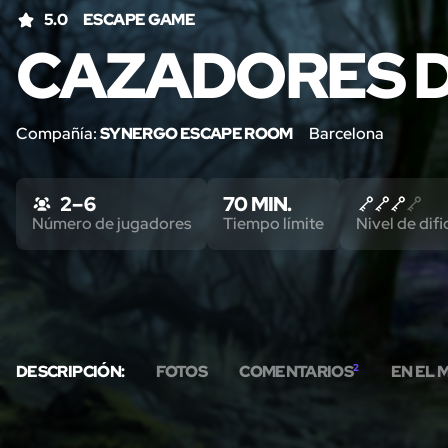
5.0
ESCAPE GAME
CAZADORES D
Compañía:
SYNERGO ESCAPE ROOM
Barcelona
2 – 6
70 MIN.
Número de jugadores
Tiempo límite
Nivel de difi
DESCRIPCIÓN:
FOTOS
COMENTARIOS
2
EN EL 