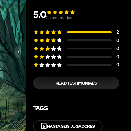
5.0
2
comentarios
2
0
0
0
0
READ TESTIMONIALS
TAGS
6️⃣
HASTA SEIS JUGADORES